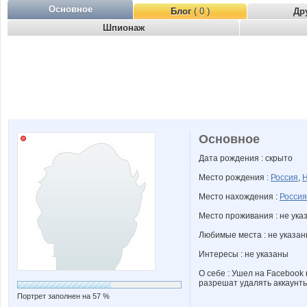
Основное
Блог
( 0 )
Др
Шпионаж
Основное
Дата рождения : скрыто
Место рождения :
Россия
,
Н
Место нахождения :
Россия
Место проживания : не ука
Любимые места : не указа
Интересы : не указаны
О себе : Ушел на Facebook 
разрешат удалять аккаунты 
Портрет заполнен на 57 %