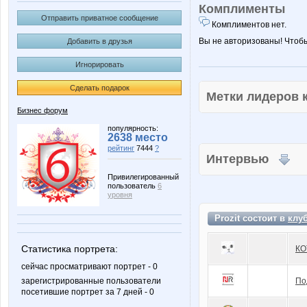
Комплименты
Отправить приватное сообщение
Комплиментов нет.
Вы не авторизованы! Чтоб
Добавить в друзья
Игнорировать
Сделать подарок
Метки лидеров
Бизнес форум
популярность:
2638 место
рейтинг
7444
?
Интервью
Привилегированный
пользователь
6
уровня
Prozit состоит в
клу
Статистика портрета:
КО
сейчас просматривают портрет - 0
зарегистрированные пользователи
По
посетившие портрет за 7 дней - 0